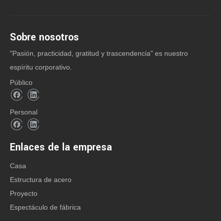
Sobre nosotros
"Pasión, practicidad, gratitud y trascendencia" es nuestro
Anterior:
espíritu corporativo.
Público
Siguiente:
Personal
CATEGORIA DE PRODUCTO
Enlaces de la empresa
Casa
Estructura de acero
Contacto: Sra. Anna Lu
Proyecto
Espectáculo de fábrica
Office Tel: + 86-532-8830 6188