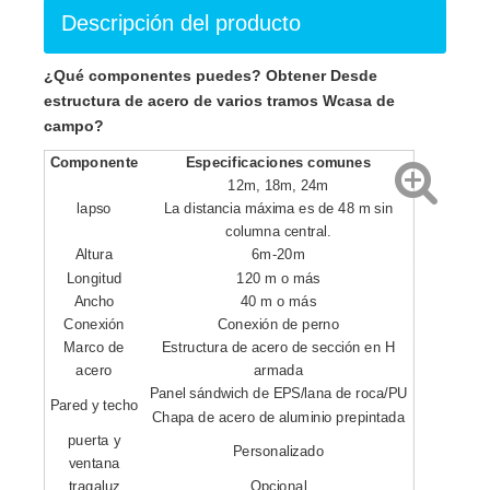
Descripción del producto
¿Qué componentes puedes?
Obtener
Desde
estructura de acero de varios tramos W
casa de
campo
?
Componente
Especificaciones comunes
12m, 18m, 24m
lapso
La distancia máxima es de 48 m sin
columna central.
Altura
6m-20m
Longitud
120 m o más
Ancho
40 m o más
Conexión
Conexión de perno
Marco de
Estructura de acero de sección en H
acero
armada
Panel sándwich de EPS/lana de roca/PU
Pared y techo
Chapa de acero de aluminio prepintada
puerta y
Personalizado
ventana
tragaluz
Opcional