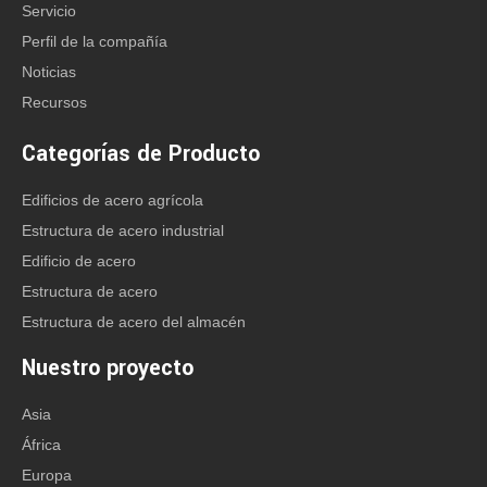
Mobile / Wechat / Whatsapp:
Servicio
Perfil de la compañía
+86-158 5320 9069
Noticias
+86-178 0625 1013
Recursos
Correo electrónico:
Categorías de Producto
trodasteel@qdxgz.cn
Skype: qd_anna
Edificios de acero agrícola
Dirección: No. 268, Sancheng Road, Pingdu,
Estructura de acero industrial
Qingdao, Shandong, China
Edificio de acero
Estructura de acero
Estructura de acero del almacén
Nuestro proyecto
Asia
África
Europa