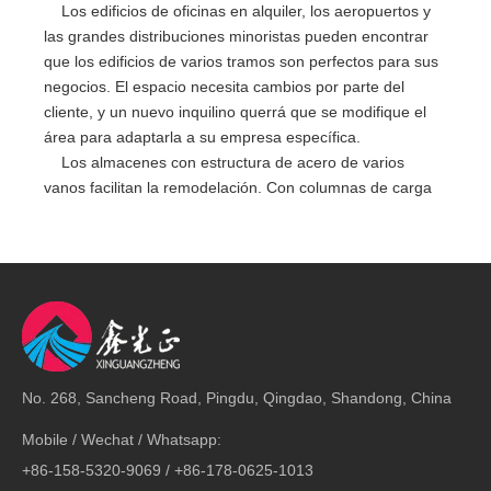
Los edificios de oficinas en alquiler, los aeropuertos y
las grandes distribuciones minoristas pueden encontrar
que los edificios de varios tramos son perfectos para sus
negocios. El espacio necesita cambios por parte del
cliente, y un nuevo inquilino querrá que se modifique el
área para adaptarla a su empresa específica.
Los almacenes con estructura de acero de varios
vanos facilitan la remodelación. Con columnas de carga
en lugar de paredes, es sencillo dividir secciones para
diversos usos y reorganizarlas según sea necesario.
No. 268, Sancheng Road, Pingdu, Qingdao, Shandong, China
Mobile / Wechat / Whatsapp:
+86-158-5320-9069 / +86-178-0625-1013