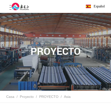
Español
PROYECTO
Casa
/
Proyecto
/
PROYECTO
/
Asia