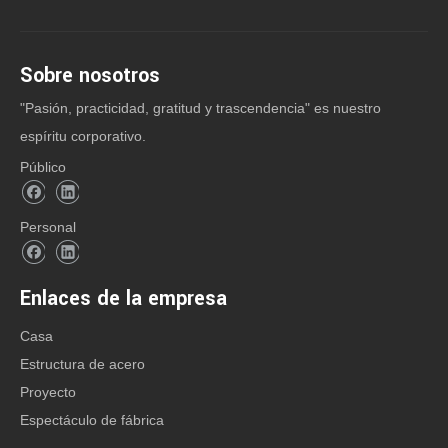
CATEGORIA DE PRODUCTO
Sobre nosotros
"Pasión, practicidad, gratitud y trascendencia" es nuestro
espíritu corporativo.
Contacto: Sra. Anna Lu
Público
Office Tel: + 86-532-8830 6188
Mobile / Wechat / Whatsapp:
Personal
+86-158 5320 9069
+86-178 0625 1013
Enlaces de la empresa
Correo electrónico:
Casa
trodasteel@qdxgz.cn
Estructura de acero
Skype: qd_anna
Proyecto
Dirección: No. 268, Sancheng Road, Pingdu,
Espectáculo de fábrica
Qingdao, Shandong, China