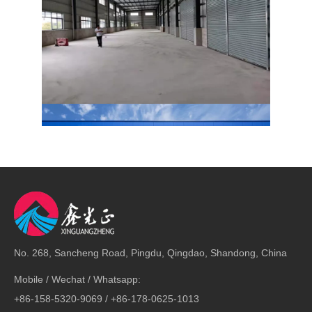
No. 268, Sancheng Road, Pingdu, Qingdao, Shandong, China
Mobile / Wechat / Whatsapp:
embalaje & Transporte
+86-158-5320-9069 / +86-178-0625-1013