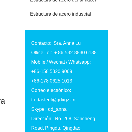
Estructura de acero industrial
Contacto: Sra. Anna Lu
Office Tel: + 86-532-8830 6188
Mobile / Wechat / Whatsapp:
+86-158 5320 9069
+86-178 0625 1013
Correo electrónico:
ra
trodasteel@qdxgz.cn
Skype: qd_anna
Dirección: No. 268, Sancheng
Road, Pingdu, Qingdao,