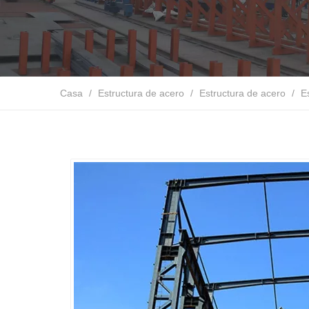
Casa
/
Estructura de acero
/
Estructura de acero
/
E