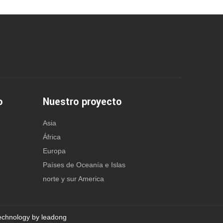
o
Nuestro proyecto
Asia
África
Europa
Países de Oceanía e Islas
norte y sur America
Technology by
leadong