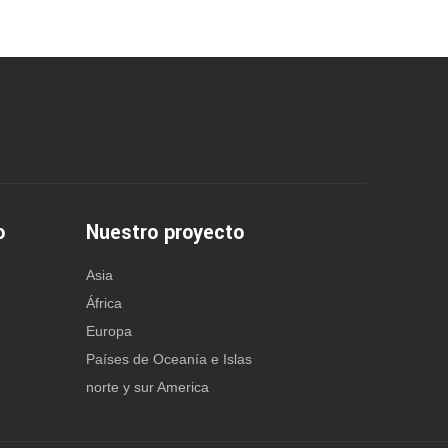
o
Nuestro proyecto
Asia
África
Europa
Países de Oceanía e Islas
norte y sur America