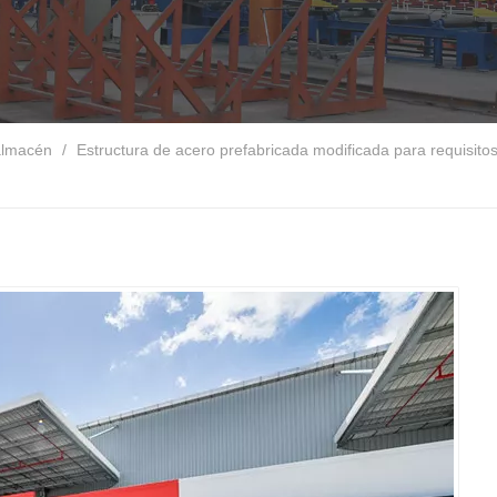
 almacén
/
Estructura de acero prefabricada modificada para requisitos