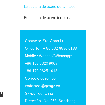
Estructura de acero del almacén
Estructura de acero industrial
Contacto: Sra. Anna Lu
Office Tel: + 86-532-8830 6188
Mobile / Wechat / Whatsapp:
+86-158 5320 9069
+86-178 0625 1013
Correo electrónico:
trodasteel@qdxgz.cn
Skype: qd_anna
Dirección: No. 268, Sancheng