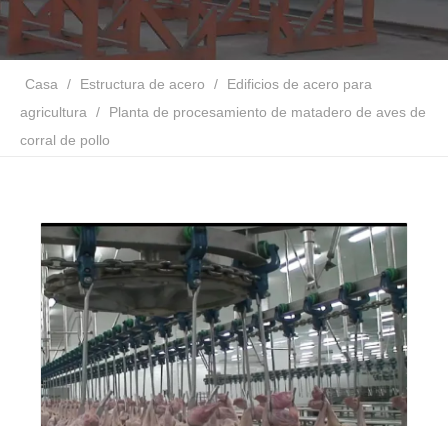
Casa
/
Estructura de acero
/
Edificios de acero para
agricultura
/
Planta de procesamiento de matadero de aves de
corral de pollo