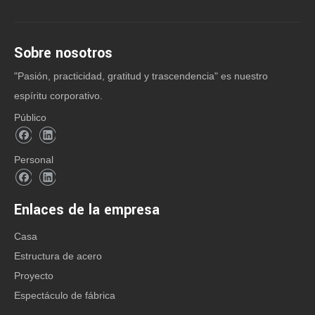
CATEGORIA DE PRODUCTO
Sobre nosotros
"Pasión, practicidad, gratitud y trascendencia" es nuestro
espíritu corporativo.
Contacto: Sra. Anna Lu
Público
Office Tel: + 86-532-8830 6188
Personal
Mobile / Wechat / Whatsapp:
+86-158 5320 9069
Enlaces de la empresa
+86-178 0625 1013
Correo electrónico:
Casa
trodasteel@qdxgz.cn
Estructura de acero
Skype: qd_anna
Proyecto
Espectáculo de fábrica
Dirección: No. 268, Sancheng Road, Pingdu,