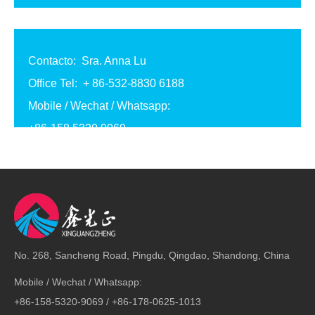
Contacto: Sra. Anna Lu
Office Tel: + 86-532-8830 6188
Mobile / Wechat / Whatsapp:
+86-158 5320 9069
+86-178 0625 1013
Correo electrónico:
trodasteel@qdxgz.cn
Skype: qd_anna
Dirección: No. 268, Sancheng Road, Pingdu,
No. 268, Sancheng Road, Pingdu, Qingdao, Shandong, China
Qingdao, Shandong, China
Mobile / Wechat / Whatsapp:
+86-158-5320-9069 / +86-178-0625-1013