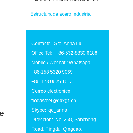
Estructura de acero industrial
Contacto: Sra. Anna Lu
Office Tel: + 86-532-8830 6188
Mobile / Wechat / Whatsapp:
+86-158 5320 9069
+86-178 0625 1013
Correo electrónico:
trodasteel@qdxgz.cn
Skype: qd_anna
de
Dirección: No. 268, Sancheng
Road, Pingdu, Qingdao,